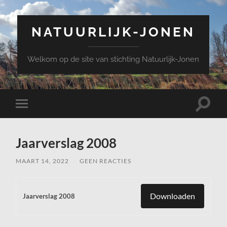
NATUURLIJK-JONEN
Welkom op de site van stichting Natuurlijk-Jonen
Toggle
Toggle
zoekve
mobiel
menu
Jaarverslag 2008
MAART 14, 2022
/
GEEN REACTIES
Downloaden
Jaarverslag 2008